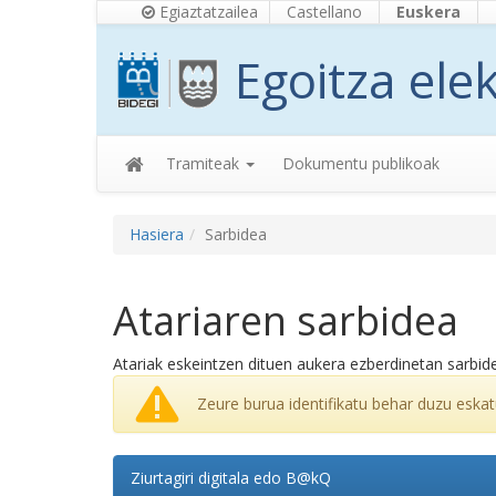
Egiaztatzailea
Castellano
Euskera
Egoitza ele
Tramiteak
Dokumentu publikoak
Hasiera
Sarbidea
Atariaren sarbidea
Atariak eskeintzen dituen aukera ezberdinetan sarbide
Zeure burua identifikatu behar duzu eskat
Ziurtagiri digitala edo B@kQ