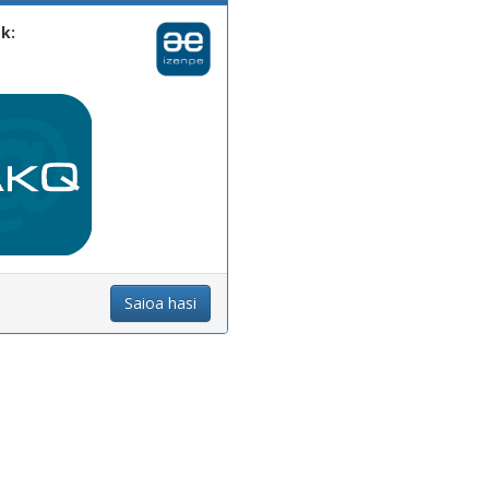
k:
Saioa hasi