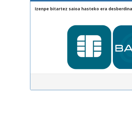
Izenpe bitartez saioa hasteko era desberdina