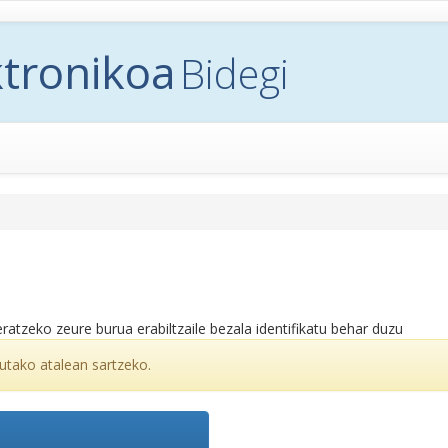
ktronikoa
Bidegi
ratzeko zeure burua erabiltzaile bezala identifikatu behar duzu
utako atalean sartzeko.